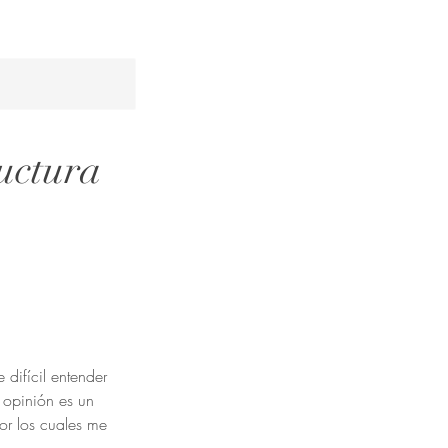
uctura
 difícil entender
i opinión es un
por los cuales me