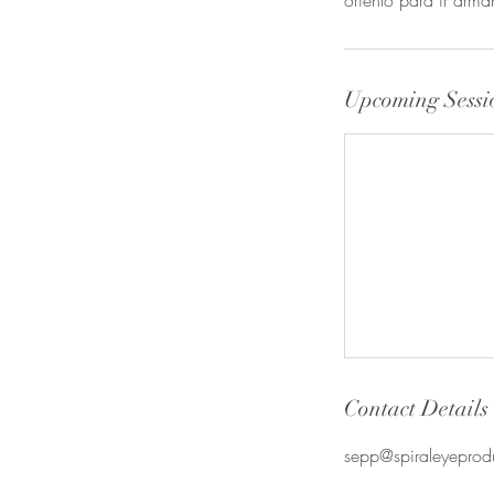
oriento para ir arma
Upcoming Sessi
Contact Details
sepp@spiraleyeprod