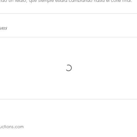
ndo un relato, que siempre estará cambiando hasta el corte final.
ons
uctions.com