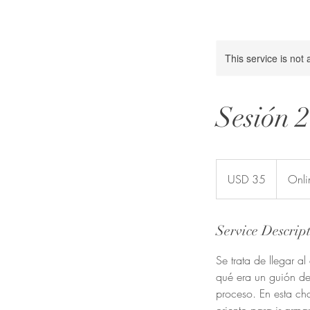
This service is not 
Sesión 
35
dólares
USD 35
Onli
estadounidenses
Service Descrip
Se trata de llegar al
qué era un guión de 
proceso. En esta cha